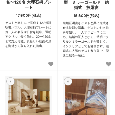
名〜120名 大理石柄プレ
型 ミラーゴールド 結
ート
婚式 披露宴
17,800円(税込)
18,800円(税込)
ゲストと楽しんで完成する結婚証
結婚証明書をゲストと共に完成さ
明書パズル。大理石柄プレートに
せる特別な演出。ゲストのお名前
お二人の名前や日付を刻印。透明
を彫刻し、一人ずつピースには
アクリルで長く飾れ、20〜120名
め、結婚の証人となる。透明アク
まで対応可能。真新しい結婚の形
リルとミラーゴールドが美しく、
を海外から取り入れた演出。
インテリアとしても飾れます。結
婚式に人気のゲスト参加型で、記
念に残る一枚に。
5
6