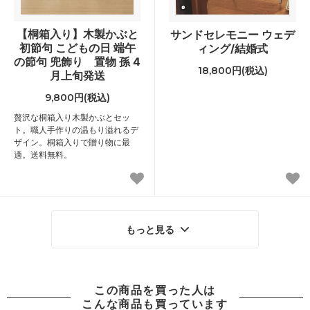
【桐箱入り】木製かぶと
サンドセレモニー ウェデ
初節句 こどもの日 端午
ィング/結婚式
の節句 兜飾り 置物 孫 4
18,800円(税込)
月上旬発送
9,800円(税込)
贅沢な桐箱入り木製かぶとセッ
ト。職人手作りの温もり溢れるデ
ザイン。桐箱入りで贈り物に最
適。送料無料。
もっと見る
この商品を買った人は
こんな商品も買っています