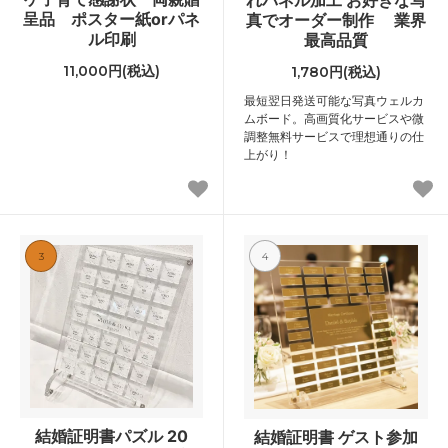
れパネル加工 お好きな写
呈品 ポスター紙orパネ
真でオーダー制作 業界
ル印刷
最高品質
11,000円(税込)
1,780円(税込)
最短翌日発送可能な写真ウェルカ
ムボード。高画質化サービスや微
調整無料サービスで理想通りの仕
上がり！
3
4
結婚証明書パズル 20
結婚証明書 ゲスト参加