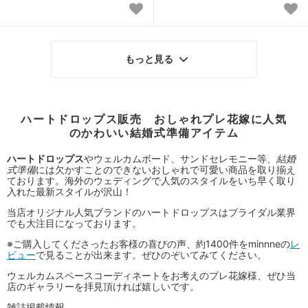
もっと見る
ハートドロップス販売 おしゃれプレ花嫁に人気
のかわいい結婚式準備アイテム
ハートドロップス
やウェルカムボード、サンドセレモニー等、
結婚
式準備
には欠かすことのできないおしゃれで可愛い商品を取り揃え
ております。海外のウェディングで人気のスタイルをいち早く取り
入れた最新スタイルが沢山！
当店オリジナル人気ブランドのハートドロップスはブライダル業界
でも大注目になっております。
※ご購入してくださったお客様の喜びの声、約1400件をminnneの
レ
ビュー
で見ることが出来ます。ぜひのぞいてみてください。
ウェルカムスペースコーディネートをお考えのプレ花嫁様、ぜひ当
店のギャラリーを拝見頂ければ嬉しいです。
雑誌掲載情報