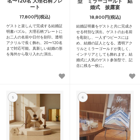
名〜120名 大理石柄プレ
型 ミラーゴールド 結
ート
婚式 披露宴
17,800円(税込)
18,800円(税込)
ゲストと楽しんで完成する結婚証
結婚証明書をゲストと共に完成さ
明書パズル。大理石柄プレートに
せる特別な演出。ゲストのお名前
お二人の名前や日付を刻印。透明
を彫刻し、一人ずつピースには
アクリルで長く飾れ、20〜120名
め、結婚の証人となる。透明アク
まで対応可能。真新しい結婚の形
リルとミラーゴールドが美しく、
を海外から取り入れた演出。
インテリアとしても飾れます。結
婚式に人気のゲスト参加型で、記
念に残る一枚に。
5
6