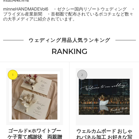
minneHANDMADEVol6 ・ゼクシー国内リゾートウェディング ・
ブライダル産業新聞 ・首都圏で配布されているポコチェなど数々
の大手メディアに紹介されています。
ウェディング用品人気ランキング
RANKING
1
2
ゴールド×ホワイトブー
ウェルカムボード おしゃ
ケ子育て感謝状 両親贈
れパネル加工 お好きな写