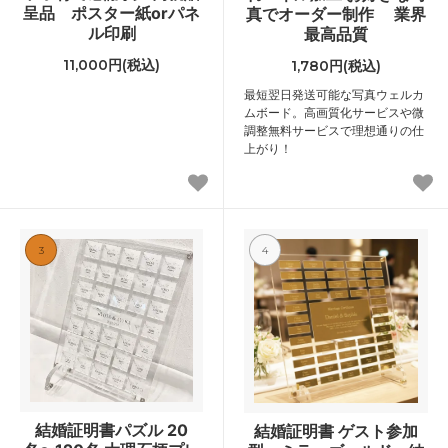
呈品 ポスター紙orパネ
真でオーダー制作 業界
ル印刷
最高品質
11,000円(税込)
1,780円(税込)
最短翌日発送可能な写真ウェルカ
ムボード。高画質化サービスや微
調整無料サービスで理想通りの仕
上がり！
3
4
結婚証明書パズル 20
結婚証明書 ゲスト参加