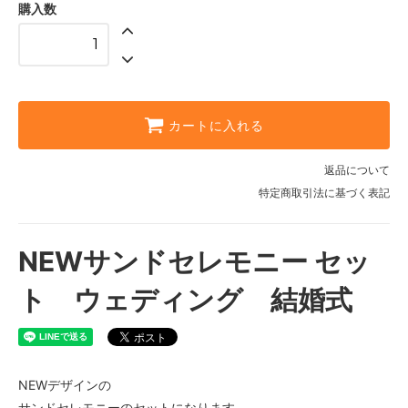
ト（茶色）
購入数
19,800円(税込)
フレームノーマル（プレーン）両面
アクリル
22,800円(税込)
フレームウォールナット（茶色）両
カートに入れる
面アクリル
24,800円(税込)
返品について
フレームと板どちらもノーマル（プ
レーン）
特定商取引法に基づく表記
18,800円(税込)
フレームと板どちらもウォールナッ
ト（茶色）
NEWサンドセレモニー セッ
19,800円(税込)
ト ウェディング 結婚式
フレームノーマル（プレーン）両面
アクリル
22,800円(税込)
フレームウォールナット（茶色）両
面アクリル
24,800円(税込)
NEWデザインの
サンドセレモニーのセットになります。