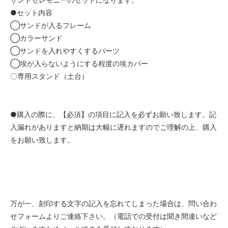
フレームと板どちらもノーマル（プ
レーン）
●セット内容
18,800円(税込)
◯サンドが入るフレーム
フレームと板どちらもウォールナッ
◯カラーサンド
ト（茶色）
◯サンドを入れやすくするパーツ
19,800円(税込)
◯埃が入らないようにする程度の埃カバー
フレームノーマル（プレーン）両面
〇専用スタンド（土台）
アクリル
22,800円(税込)
フレームウォールナット（茶色）両
面アクリル
●購入の際に、【必須】の項目に記入を必ずお願い致します。記
24,800円(税込)
入漏れがありますと納期は大幅に遅れますのでご理解の上、購入
フレームと板どちらもノーマル（プ
をお願い致します。
レーン）
18,800円(税込)
フレームと板どちらもウォールナッ
ト（茶色）
19,800円(税込)
万が一、刻印する文字の記入を忘れてしまった場合は、問い合わ
フレームノーマル（プレーン）両面
アクリル
せフォームよりご連絡下さい。（電話での受付は聞き間違いなど
22,800円(税込)