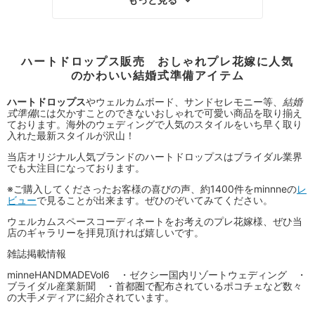
ハートドロップス販売 おしゃれプレ花嫁に人気
のかわいい結婚式準備アイテム
ハートドロップス
やウェルカムボード、サンドセレモニー等、
結婚
式準備
には欠かすことのできないおしゃれで可愛い商品を取り揃え
ております。海外のウェディングで人気のスタイルをいち早く取り
入れた最新スタイルが沢山！
当店オリジナル人気ブランドのハートドロップスはブライダル業界
でも大注目になっております。
※ご購入してくださったお客様の喜びの声、約1400件をminnneの
レ
ビュー
で見ることが出来ます。ぜひのぞいてみてください。
ウェルカムスペースコーディネートをお考えのプレ花嫁様、ぜひ当
店のギャラリーを拝見頂ければ嬉しいです。
雑誌掲載情報
minneHANDMADEVol6 ・ゼクシー国内リゾートウェディング ・
ブライダル産業新聞 ・首都圏で配布されているポコチェなど数々
の大手メディアに紹介されています。