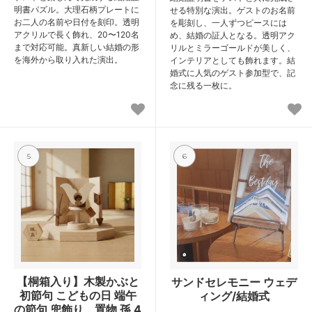
明書パズル。大理石柄プレートに
せる特別な演出。ゲストのお名前
お二人の名前や日付を刻印。透明
を彫刻し、一人ずつピースには
アクリルで長く飾れ、20〜120名
め、結婚の証人となる。透明アク
まで対応可能。真新しい結婚の形
リルとミラーゴールドが美しく、
を海外から取り入れた演出。
インテリアとしても飾れます。結
婚式に人気のゲスト参加型で、記
念に残る一枚に。
5
6
【桐箱入り】木製かぶと
サンドセレモニー ウェデ
初節句 こどもの日 端午
ィング/結婚式
の節句 兜飾り 置物 孫 4