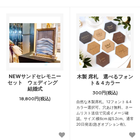
NEWサンドセレモニー
木製 席札 選べるフォン
セット ウェディング
ト＆４カラー
結婚式
300円(税込)
18,800円(税込)
自然な木製席札。12フォント＆4
カラー選択可。穴あけ無料。ネー
ムリスト送信で完成イメージ確
認。サイズ:横6cm 縦5.2cm。通常
20日発送(急ぎオプション有)。