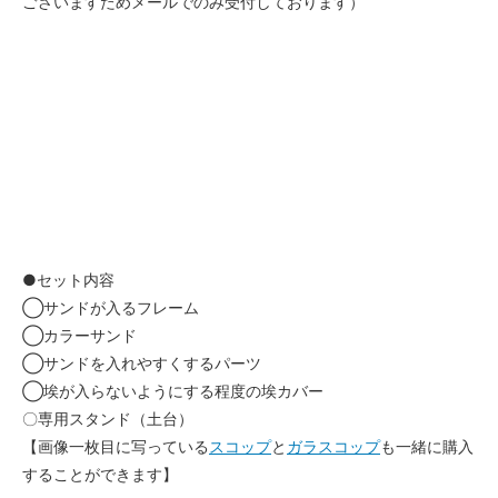
ございますためメールでのみ受付しております）
フレームウォールナット（茶色）両
面アクリル
24,800円(税込)
●セット内容
◯サンドが入るフレーム
◯カラーサンド
◯サンドを入れやすくするパーツ
◯埃が入らないようにする程度の埃カバー
〇専用スタンド（土台）
【画像一枚目に写っている
スコップ
と
ガラスコップ
も一緒に購入
することができます】