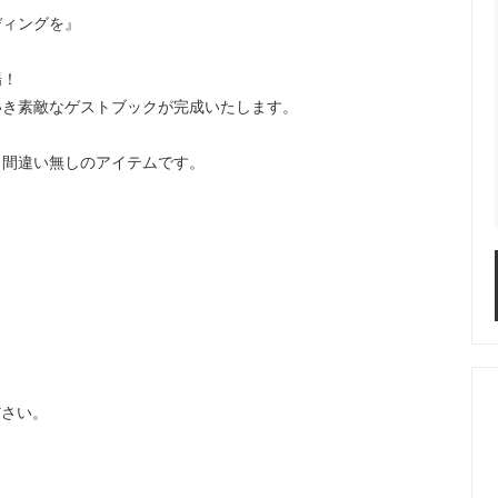
ディングを』
場！
いき素敵なゲストブックが完成いたします。
と間違い無しのアイテムです。
。
ださい。