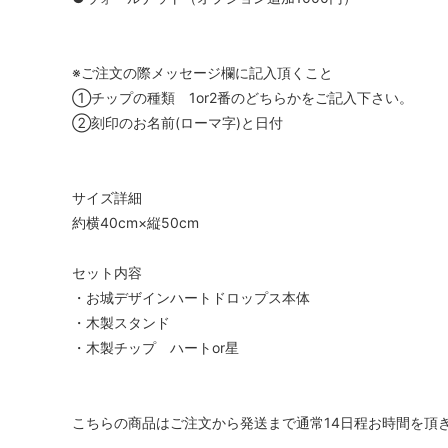
※ご注文の際メッセージ欄に記入頂くこと
①チップの種類 1or2番のどちらかをご記入下さい。
②刻印のお名前(ローマ字)と日付
サイズ詳細
約横40cm×縦50cm
セット内容
・お城デザインハートドロップス本体
・木製スタンド
・木製チップ ハートor星
こちらの商品はご注文から発送まで通常14日程お時間を頂