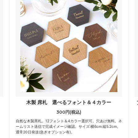
木製 席札 選べるフォント＆４カラー
300円(税込)
自然な木製席札。12フォント＆4カラー選択可。穴あけ無料。ネ
ームリスト送信で完成イメージ確認。サイズ:横6cm 縦5.2cm。
通常20日発送(急ぎオプション有)。