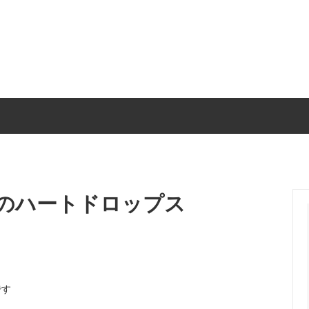
呈品・子育て感謝状
ベビー・キッズ
リングピロー・贈呈品
ウェルカムスペース装飾
城のハートドロップス
です