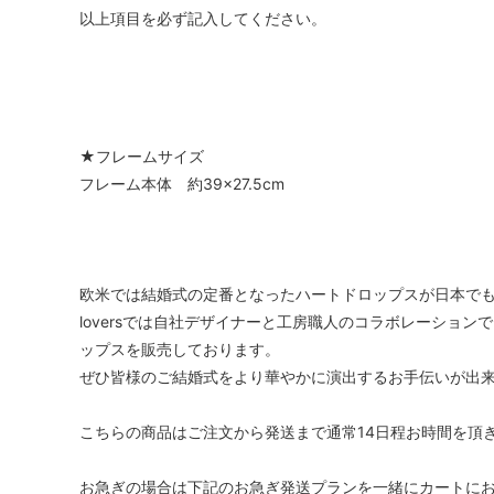
以上項目を必ず記入してください。
★フレームサイズ
フレーム本体 約39×27.5cm
欧米では結婚式の定番となったハートドロップスが日本で
loversでは自社デザイナーと工房職人のコラボレーショ
ップスを販売しております。
ぜひ皆様のご結婚式をより華やかに演出するお手伝いが出
こちらの商品はご注文から発送まで通常14日程お時間を頂
お急ぎの場合は下記のお急ぎ発送プランを一緒にカートに