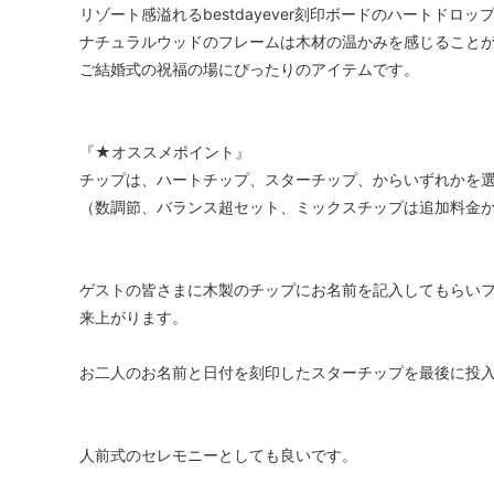
リゾート感溢れるbestdayever刻印ボードのハートドロッ
ナチュラルウッドのフレームは木材の温かみを感じること
ご結婚式の祝福の場にぴったりのアイテムです。
『★オススメポイント』
チップは、ハートチップ、スターチップ、からいずれかを
（数調節、バランス超セット、ミックスチップは追加料金
ゲストの皆さまに木製のチップにお名前を記入してもらい
来上がります。
お二人のお名前と日付を刻印したスターチップを最後に投
人前式のセレモニーとしても良いです。