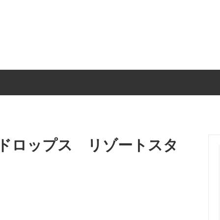
呈品・子育て感謝状
ベビー・キッズ
リングピロー・贈呈品
ウェルカムスペース装飾
ドロップス リゾートスタ