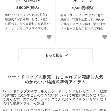
ル アーチ
5,500円(税込)
5,500円(税込)
総合・ウェディング1位の子育て
総合・ウェディング1位の子育て
感謝状！写真を加工して、9色か
感謝状！写真を加工して、9色か
ら選べるアクリル素材。挙式日や
ら選べるアクリル素材。挙式日や
メッセージもカスタマイズ可能。
メッセージもカスタマイズ可能。
もっと見る
ハートドロップス販売 おしゃれプレ花嫁に人気
のかわいい結婚式準備アイテム
ハートドロップス
やウェルカムボード、サンドセレモニー等、
結婚
式準備
には欠かすことのできないおしゃれで可愛い商品を取り揃え
ております。海外のウェディングで人気のスタイルをいち早く取り
入れた最新スタイルが沢山！
当店オリジナル人気ブランドのハートドロップスはブライダル業界