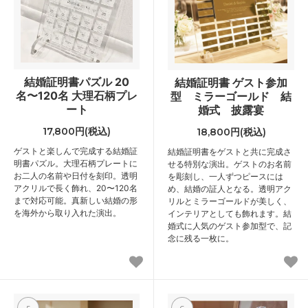
結婚証明書パズル 20
結婚証明書 ゲスト参加
名〜120名 大理石柄プレ
型 ミラーゴールド 結
ート
婚式 披露宴
17,800円(税込)
18,800円(税込)
ゲストと楽しんで完成する結婚証
結婚証明書をゲストと共に完成さ
明書パズル。大理石柄プレートに
せる特別な演出。ゲストのお名前
お二人の名前や日付を刻印。透明
を彫刻し、一人ずつピースには
アクリルで長く飾れ、20〜120名
め、結婚の証人となる。透明アク
まで対応可能。真新しい結婚の形
リルとミラーゴールドが美しく、
を海外から取り入れた演出。
インテリアとしても飾れます。結
婚式に人気のゲスト参加型で、記
念に残る一枚に。