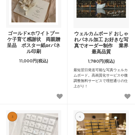
ゴールド×ホワイトブー
ウェルカムボード おしゃ
ケ子育て感謝状 両親贈
れパネル加工 お好きな写
呈品 ポスター紙orパネ
真でオーダー制作 業界
ル印刷
最高品質
11,000円(税込)
1,780円(税込)
最短翌日発送可能な写真ウェルカ
ムボード。高画質化サービスや微
調整無料サービスで理想通りの仕
上がり！
3
4