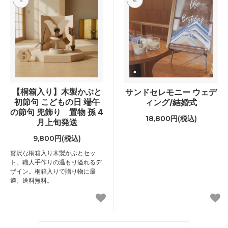
5
6
【桐箱入り】木製かぶと
サンドセレモニー ウェデ
初節句 こどもの日 端午
ィング/結婚式
の節句 兜飾り 置物 孫 4
18,800円(税込)
月上旬発送
9,800円(税込)
贅沢な桐箱入り木製かぶとセッ
ト。職人手作りの温もり溢れるデ
ザイン。桐箱入りで贈り物に最
適。送料無料。