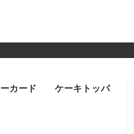
呈品・子育て感謝状
ベビー・キッズ
リングピロー・贈呈品
ウェルカムスペース装飾
リーカード ケーキトッパ