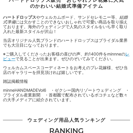
のかわいい結婚式準備アイテム
ハートドロップス
やウェルカムボード、サンドセレモニー等、
結婚
式準備
には欠かすことのできないおしゃれで可愛い商品を取り揃え
ております。海外のウェディングで人気のスタイルをいち早く取り
入れた最新スタイルが沢山！
当店オリジナル人気ブランドのハートドロップスはブライダル業界
でも大注目になっております。
※ご購入してくださったお客様の喜びの声、約1400件をminnneの
レ
ビュー
で見ることが出来ます。ぜひのぞいてみてください。
ウェルカムスペースコーディネートをお考えのプレ花嫁様、ぜひ当
店のギャラリーを拝見頂ければ嬉しいです。
雑誌掲載情報
minneHANDMADEVol6 ・ゼクシー国内リゾートウェディング ・
ブライダル産業新聞 ・首都圏で配布されているポコチェなど数々
の大手メディアに紹介されています。
ウェディング用品人気ランキング
RANKING