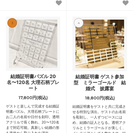
3
4
結婚証明書パズル 20
結婚証明書 ゲスト参加
名〜120名 大理石柄プレ
型 ミラーゴールド 結
ート
婚式 披露宴
17,800円(税込)
18,800円(税込)
ゲストと楽しんで完成する結婚証
結婚証明書をゲストと共に完成さ
明書パズル。大理石柄プレートに
せる特別な演出。ゲストのお名前
お二人の名前や日付を刻印。透明
を彫刻し、一人ずつピースには
アクリルで長く飾れ、20〜120名
め、結婚の証人となる。透明アク
まで対応可能。真新しい結婚の形
リルとミラーゴールドが美しく、
を海外から取り入れた演出。