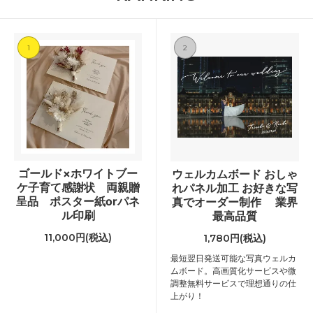
1
2
ゴールド×ホワイトブー
ウェルカムボード おしゃ
ケ子育て感謝状 両親贈
れパネル加工 お好きな写
呈品 ポスター紙orパネ
真でオーダー制作 業界
ル印刷
最高品質
11,000円(税込)
1,780円(税込)
最短翌日発送可能な写真ウェルカ
ムボード。高画質化サービスや微
調整無料サービスで理想通りの仕
上がり！