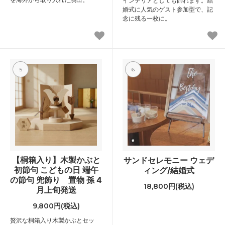
インテリアとしても飾れます。結
婚式に人気のゲスト参加型で、記
念に残る一枚に。
5
6
【桐箱入り】木製かぶと
サンドセレモニー ウェデ
初節句 こどもの日 端午
ィング/結婚式
の節句 兜飾り 置物 孫 4
18,800円(税込)
月上旬発送
9,800円(税込)
贅沢な桐箱入り木製かぶとセッ