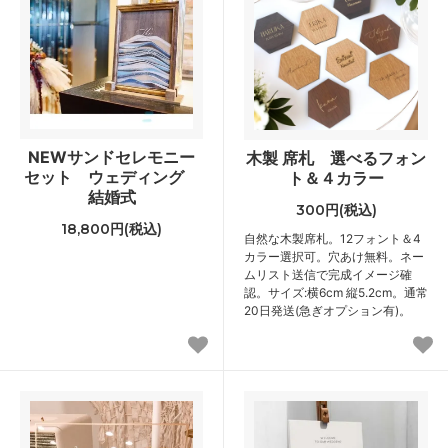
NEWサンドセレモニー
木製 席札 選べるフォン
セット ウェディング
ト＆４カラー
結婚式
300円(税込)
18,800円(税込)
自然な木製席札。12フォント＆4
カラー選択可。穴あけ無料。ネー
ムリスト送信で完成イメージ確
認。サイズ:横6cm 縦5.2cm。通常
20日発送(急ぎオプション有)。